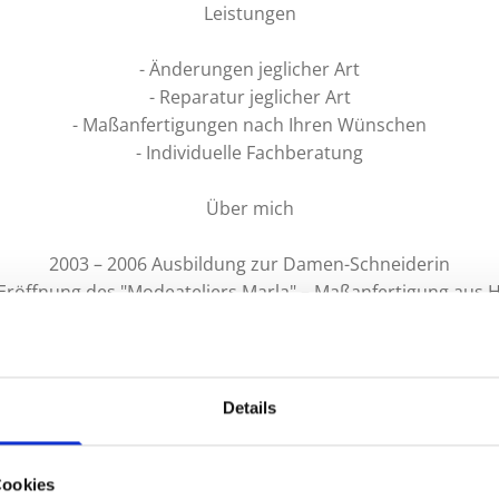
Leistungen
- Änderungen jeglicher Art
- Reparatur jeglicher Art
- Maßanfertigungen nach Ihren Wünschen
- Individuelle Fachberatung
Über mich
2003 – 2006 Ausbildung zur Damen-Schneiderin
Eröffnung des "Modeateliers Marla" – Maßanfertigung aus 
2009 Prüfung zur Damen- und Herrenschneidermeisterin
2013 Übernahme "Änderungsatelier Supernaht"
Details
Cookies