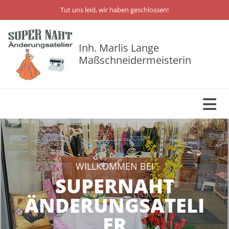
Zum Inhalt springen
Tut uns leid, wir haben geschlossen!
Inh. Marlis Lange
Maßschneidermeisterin
WILLKOMMEN BEI
SUPERNAHT
ÄNDERUNGSATELI
ER