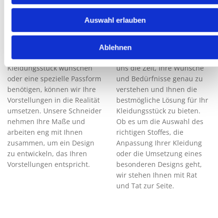
Neben Änderungen und
Um das beste Ergebnis für
Auswahl erlauben
Reparaturen bieten wir bei
Ihre Kleidung zu erzielen, ist
Supernaht auch
eine individuelle
Maßanfertigungen an. Wenn
Fachberatung unerlässlich.
Ablehnen
Sie ein einzigartiges
Bei Supernaht nehmen wir
Kleidungsstück wünschen
uns die Zeit, Ihre Wünsche
oder eine spezielle Passform
und Bedürfnisse genau zu
benötigen, können wir Ihre
verstehen und Ihnen die
Vorstellungen in die Realität
bestmögliche Lösung für Ihr
umsetzen. Unsere Schneider
Kleidungsstück zu bieten.
nehmen Ihre Maße und
Ob es um die Auswahl des
arbeiten eng mit Ihnen
richtigen Stoffes, die
zusammen, um ein Design
Anpassung Ihrer Kleidung
zu entwickeln, das Ihren
oder die Umsetzung eines
Vorstellungen entspricht.
besonderen Designs geht,
wir stehen Ihnen mit Rat
und Tat zur Seite.