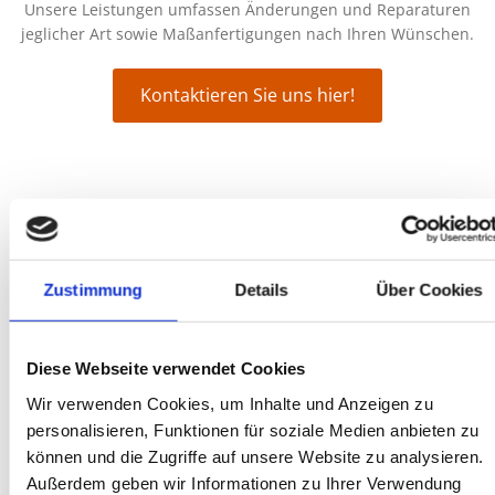
Unsere Leistungen umfassen Änderungen und Reparaturen
jeglicher Art sowie Maßanfertigungen nach Ihren Wünschen.
Kontaktieren Sie uns hier!
Individuelle Änderungen
und Reparaturen für Ihre
Kleidung
Zustimmung
Details
Über Cookies
Bei Supernaht in der Nähe von Lübeck
Buntekuh sind wir auf Änderungen und
Diese Webseite verwendet Cookies
Reparaturen jeglicher Art spezialisiert.
Unser erfahrener Schneider kann
Wir verwenden Cookies, um Inhalte und Anzeigen zu
sowohl einfache als auch komplexe
personalisieren, Funktionen für soziale Medien anbieten zu
Anpassungen vornehmen, um Ihre
können und die Zugriffe auf unsere Website zu analysieren.
Kleidung perfekt auf Ihre Bedürfnisse
Außerdem geben wir Informationen zu Ihrer Verwendung