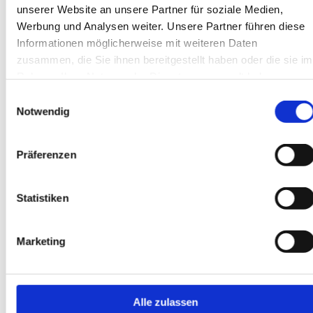
abzustimmen. Zu unseren Leistungen
unserer Website an unsere Partner für soziale Medien,
gehören unter anderem:
Werbung und Analysen weiter. Unsere Partner führen diese
Informationen möglicherweise mit weiteren Daten
Kürzen und Verlängern von
Hosen, Röcken und Kleidern
zusammen, die Sie ihnen bereitgestellt haben oder die sie im
Rahmen Ihrer Nutzung der Dienste gesammelt haben.
Anpassen von Ärmellängen und
Kragenweiten
Einwilligungsauswahl
Einsetzen oder Austauschen von
Notwendig
Reißverschlüssen
Ausbessern von Löchern und
Präferenzen
Rissen
Anbringen von Applikationen und
Verzierungen
Statistiken
Marketing
Maßanfertigungen
Individuelle
nach Ihren
Fachberatung für
Wünschen
Ihre Kleidung
Alle zulassen